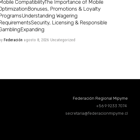
Mobile CompatibilityThe Importance of Mobile
OptimizationBonuses, Promotions & Loyalty
ProgramsUnderstanding Wagering
RequirementsSecurity, Licensing & Responsible
GamblingExpanding
by
Federación
agosto 8, 2026
Uncategorized
Federación Regional Mipyme
+56 9 9233 7074
secretaria@federacionmipyme.cl