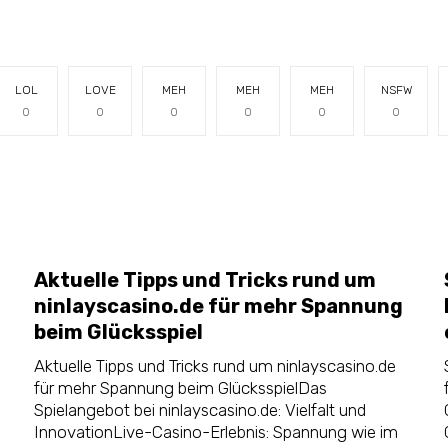
LOL
LOVE
MEH
MEH
MEH
NSFW
0
0
0
0
0
0
0
8
Share
Aktuelle Tipps und Tricks rund um
ninlayscasino.de für mehr Spannung
beim Glücksspiel
Aktuelle Tipps und Tricks rund um ninlayscasino.de
für mehr Spannung beim GlücksspielDas
Spielangebot bei ninlayscasino.de: Vielfalt und
InnovationLive-Casino-Erlebnis: Spannung wie im