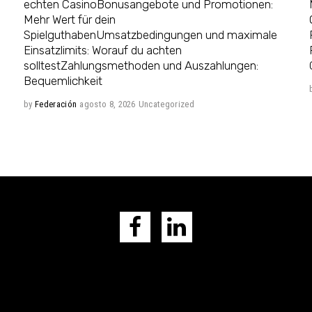
echten CasinoBonusangebote und Promotionen:
Mehr Wert für dein
SpielguthabenUmsatzbedingungen und maximale
Einsatzlimits: Worauf du achten
solltestZahlungsmethoden und Auszahlungen:
Bequemlichkeit
by
Federación
agosto 8, 2026
Uncategorized