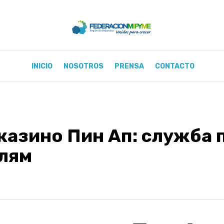
INICIO
NOSOTROS
PRENSA
CONTACTO
казино Пин Ап: служба 
лям