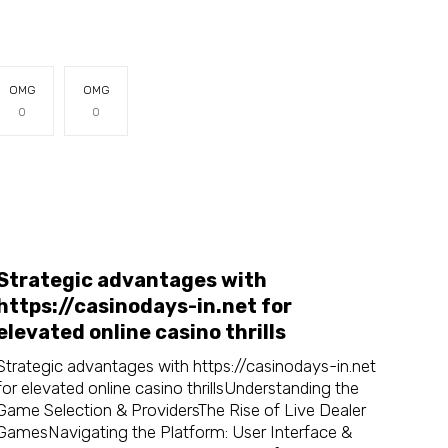
OMG
OMG
0
0
0
11
Share
Strategic advantages with
https://casinodays-in.net for
elevated online casino thrills
Strategic advantages with https://casinodays-in.net
for elevated online casino thrillsUnderstanding the
Game Selection & ProvidersThe Rise of Live Dealer
GamesNavigating the Platform: User Interface &