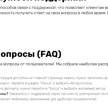
способов связи с поддержкой, что позволяет клиентам в
ожность получить ответ на свои вопросы в любое время.
вопросы (FAQ)
 вопросы от пользователей. Мы собрали наиболее распр
трация доступна на главной странице казино, нужно заполнить ф
каунт, перейти в раздел “Касса” и выбрать метод оплаты.
о депозиту, нужно перейти в “Кассу” и выбрать желаемый метод.
лемы?
Свяжитесь с поддержкой через чат или по электронной почт
длагает мобильное приложение для удобства пользователей.