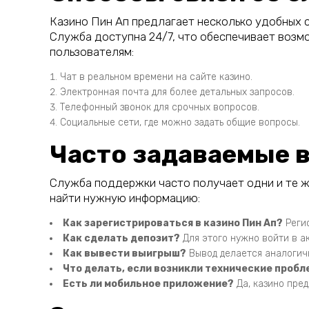
Казино Пин Ап предлагает несколько удобных 
Служба доступна 24/7, что обеспечивает возм
пользователям:
Чат в реальном времени на сайте казино.
Электронная почта для более детальных запросов.
Телефонный звонок для срочных вопросов.
Социальные сети, где можно задать общие вопросы.
Часто задаваемые 
Служба поддержки часто получает одни и те же
найти нужную информацию:
Как зарегистрироваться в казино Пин Ап?
Регис
Как сделать депозит?
Для этого нужно войти в ак
Как вывести выигрыш?
Вывод делается аналогичн
Что делать, если возникли технические проб
Есть ли мобильное приложение?
Да, казино пре