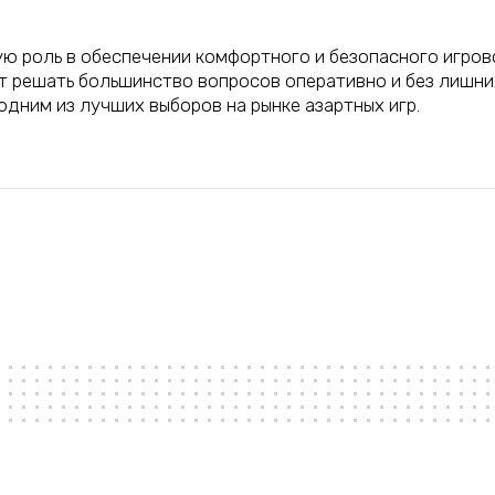
ю роль в обеспечении комфортного и безопасного игров
т решать большинство вопросов оперативно и без лишних
дним из лучших выборов на рынке азартных игр.