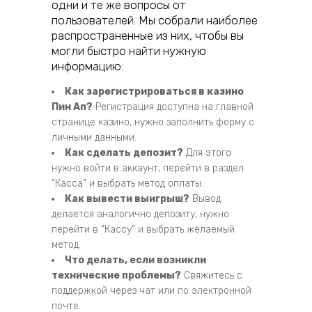
одни и те же вопросы от
пользователей. Мы собрали наиболее
распространенные из них, чтобы вы
могли быстро найти нужную
информацию:
Как зарегистрироваться в казино
Пин Ап?
Регистрация доступна на главной
странице казино, нужно заполнить форму с
личными данными.
Как сделать депозит?
Для этого
нужно войти в аккаунт, перейти в раздел
“Касса” и выбрать метод оплаты.
Как вывести выигрыш?
Вывод
делается аналогично депозиту, нужно
перейти в “Кассу” и выбрать желаемый
метод.
Что делать, если возникли
технические проблемы?
Свяжитесь с
поддержкой через чат или по электронной
почте.