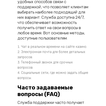
удобных способов связи с
поддержкой, что позволяет клиентам
выбирать наиболее подходящий для
них вариант. Служба доступна 24/7,
что обеспечивает возможность
получить ответ на свои вопросы в
любое время. Вот основные методы,
доступные пользователям:
Чат в реальном времени на сайте казино.
Электронная почта для более детальных
запросов.
Телефонный звонок для срочных
вопросов.
Социальные сети, где можно задать общие
вопросы.
Часто задаваемые
вопросы (FAQ)
Служба поддержки часто получает