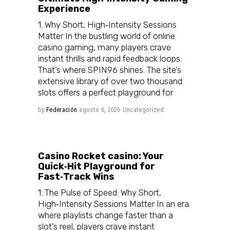
Experience
1. Why Short, High‑Intensity Sessions
Matter In the bustling world of online
casino gaming, many players crave
instant thrills and rapid feedback loops.
That’s where SPIN96 shines. The site’s
extensive library of over two thousand
slots offers a perfect playground for
by
Federación
agosto 6, 2026
Uncategorized
0
22
Share
Casino Rocket casino: Your
Quick‑Hit Playground for
Fast‑Track Wins
1. The Pulse of Speed: Why Short,
High‑Intensity Sessions Matter In an era
where playlists change faster than a
slot’s reel, players crave instant