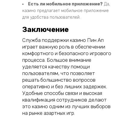
Есть ли мобильное приложение?
Да,
казино предлагает мобильное приложение
для удобства пользователей.
Заключение
Служба поддержки казино Пин Ап
играет важную роль в обеспечении
комфортного и безопасного игрового
процесса. Большое внимание
уделяется качеству помощи
пользователям, что позволяет
решать большинство вопросов
оперативно и без лишних задержек.
Удобные способы связи и высокая
квалификация сотрудников делают
это казино одним из лучших выборов
на рынке азартных игр.